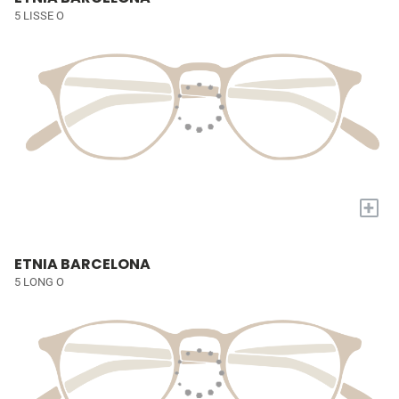
5 LISSE O
+
ETNIA BARCELONA
5 LONG O