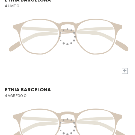
4 UME O
+
ETNIA BARCELONA
4 VGREGO O