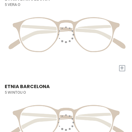
5 VERA O
+
ETNIA BARCELONA
5 WINTOU O